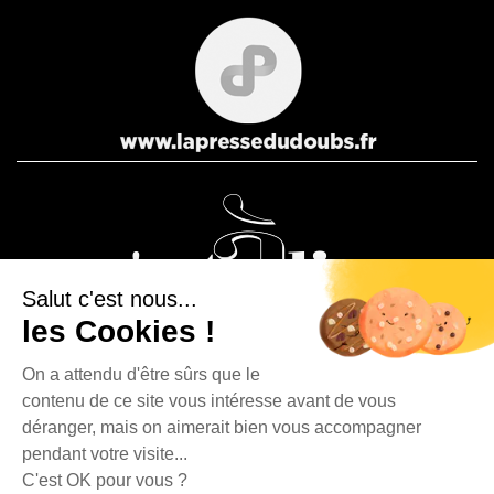
Salut c'est nous...
les Cookies !
On a attendu d'être sûrs que le
contenu de ce site vous intéresse avant de vous
La Presse Bisontine, La Presse Pontissalienne et Le journal
déranger, mais on aimerait bien vous accompagner
C’est à dire sont des éditions du Groupe Publipresse.
pendant votre visite...
C'est OK pour vous ?
La Presse Bisontine - 4, rue Fontaine l'Épine - 25500 Morteau | Tél. : 03 81 67 90 80 |