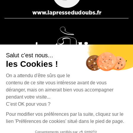
Salut c'est nous...
les Cookies !
On a attendu d'être sûrs que le
contenu de ce site vous intéresse avant de vous
La Presse Bisontine, La Presse Pontissalienne et Le journal
déranger, mais on aimerait bien vous accompagner
C’est à dire sont des éditions du Groupe Publipresse.
pendant votre visite...
C'est OK pour vous ?
La Presse Bisontine - 4, rue Fontaine l'Épine - 25500 Morteau | Tél. : 03 81 67 90 80 |
Pour modifier vos préférences par la suite, cliquez sur le
contact@publipresse.fr
lien 'Préférences de cookies' situé dans le pied de page.
Propriété du journal La Presse Bisontine |
Mentions légales
|
Données personnelles
Consentements certifiés par
Cliquez-ici pour modifier vos préférences en matière de cookies