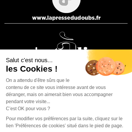
Salut c'est nous...
les Cookies !
On a attendu d'être sûrs que le
contenu de ce site vous intéresse avant de vous
La Presse Bisontine, La Presse Pontissalienne et Le journal
déranger, mais on aimerait bien vous accompagner
C’est à dire sont des éditions du Groupe Publipresse.
pendant votre visite...
C'est OK pour vous ?
La Presse Bisontine - 4, rue Fontaine l'Épine - 25500 Morteau | Tél. : 03 81 67 90 80 |
Pour modifier vos préférences par la suite, cliquez sur le
contact@publipresse.fr
lien 'Préférences de cookies' situé dans le pied de page.
Propriété du journal La Presse Bisontine |
Mentions légales
|
Données personnelles