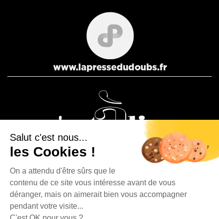
Salut c'est nous...
les Cookies !
On a attendu d'être sûrs que le
contenu de ce site vous intéresse avant de vous
La Presse Bisontine, La Presse Pontissalienne et Le journal
déranger, mais on aimerait bien vous accompagner
C’est à dire sont des éditions du Groupe Publipresse.
pendant votre visite...
C'est OK pour vous ?