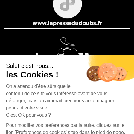
Salut c'est nous...
les Cookies !
On a attendu d'être sûrs que le
contenu de ce site vous intéresse avant de vous
La Presse Bisontine, La Presse Pontissalienne et Le journal
déranger, mais on aimerait bien vous accompagner
C’est à dire sont des éditions du Groupe Publipresse.
pendant votre visite...
C'est OK pour vous ?
La Presse Bisontine - 4, rue Fontaine l'Épine - 25500 Morteau | Tél. : 03 81 67 90 80 |
Pour modifier vos préférences par la suite, cliquez sur le
contact@publipresse.fr
lien 'Préférences de cookies' situé dans le pied de page.
Propriété du journal La Presse Bisontine |
Mentions légales
|
Données personnelles