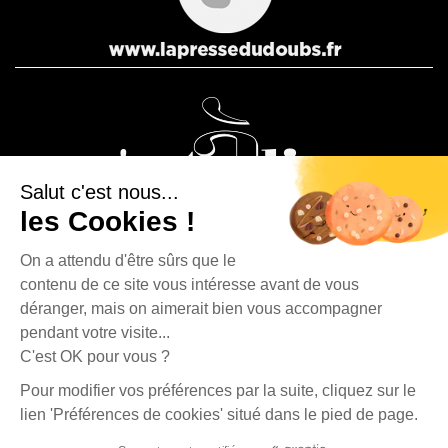
Salut c'est nous...
les Cookies !
On a attendu d'être sûrs que le
contenu de ce site vous intéresse avant de vous
La Presse Bisontine, La Presse Pontissalienne et Le journal
déranger, mais on aimerait bien vous accompagner
C’est à dire sont des éditions du Groupe Publipresse.
pendant votre visite...
C'est OK pour vous ?
La Presse Bisontine - 4, rue Fontaine l'Épine - 25500 Morteau | Tél. : 03 81 67 90 80 |
Pour modifier vos préférences par la suite, cliquez sur le
contact@publipresse.fr
lien 'Préférences de cookies' situé dans le pied de page.
Propriété du journal La Presse Bisontine |
Mentions légales
|
Données personnelles